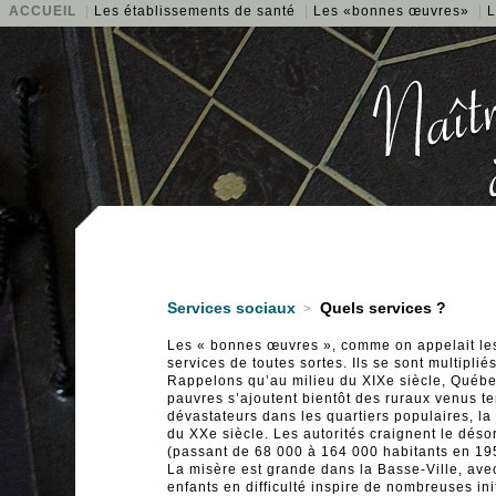
ACCUEIL
|
Les établissements de santé
|
Les «bonnes œuvres»
|
L
Services sociaux
Quels services ?
>
Les « bonnes œuvres », comme on appelait les
services de toutes sortes. Ils se sont multipli
Rappelons qu’au milieu du XIXe siècle, Québ
pauvres s’ajoutent bientôt des ruraux venus te
dévastateurs dans les quartiers populaires, la
du XXe siècle. Les autorités craignent le dés
(passant de 68 000 à 164 000 habitants en 195
La misère est grande dans la Basse-Ville, avec
enfants en difficulté inspire de nombreuses init